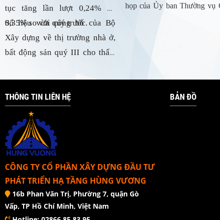
họp của Ủy ban Thường vụ
tục tăng lần lượt 0,24% và 
hội sáng nay. Đại diện Bộ t
0,35% so với quý trước.
Số liệu vừa công bố của Bộ 
Kế hoạch & Đầu tư - Bùi 
Xây dựng về thị trường nhà ở, 
Vinh nhìn nhận: “Không chỉ l
bất động sản quý III cho thấy, 
hấu như báo chí đưa tin, mặt
chưa có xu hướng giảm giá nhà 
khác cũng đang rất khó”.
ở. 
THÔNG TIN LIÊN HỆ
BẢN ĐỒ
CÔNG TY CỔ PHẦN XÂY DỰNG ĐẦU TƯ
PHÁT TRIỂN HẠ TẦNG HÙNG VƯƠNG
16b Phan Văn Trị, Phường 7, quận Gò
Vấp, TP Hồ Chí Minh, Việt Nam
Hotline: 02866.85.83.95