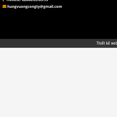
hungvuongcongty@gmail.com
Thiết kế we