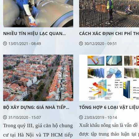
NHIỀU TÍN HIỆU LẠC QUAN
CÁCH XÁC ĐỊNH CHI PHÍ TH
CHO CỔ PHIẾU NGÀNH THÉP
KẾ DỰ ÁN NHIỀU CÔNG TR
13/01/2021 - 08:49
30/12/2020 - 09:51
DỊP ĐẦU NĂM
BỘ XÂY DỰNG: GIÁ NHÀ TIẾP
TỔNG HỢP 6 LOẠI VẬT LIỆU
TỤC TĂNG
DỰNG MỚI TẠI THỊ TRƯỜN
31/10/2020 - 15:07
23/03/2019 - 10:14
VIỆT NAM
Trong quý III, giá căn hộ chung 
Xuất khẩu nông sản là vấn đề
được tập trung thảo luận tại 
cư tại Hà Nội và TP HCM tiếp 