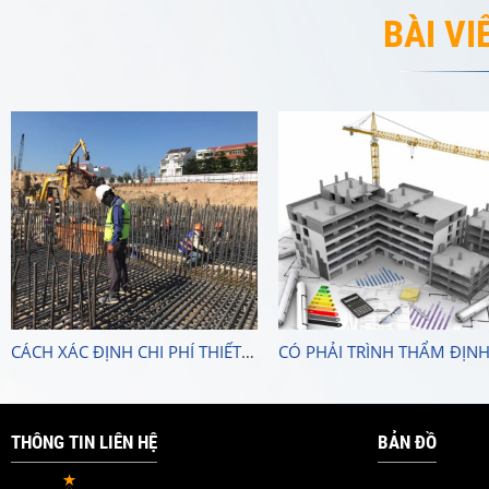
BÀI VI
CÁCH XÁC ĐỊNH CHI PHÍ THIẾT
CÓ PHẢI TRÌNH THẨM ĐỊNH
KẾ DỰ ÁN NHIỀU CÔNG TRÌNH
ĐIỀU CHỈNH THIẾT KẾ?
THÔNG TIN LIÊN HỆ
BẢN ĐỒ