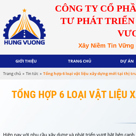
CÔNG TY CỔ PH
TƯ PHÁT TRIỂN
VƯ
Xây Niềm Tin Vững 
GIỚI THIỆU
TRANG CHỦ
DỰ ÁN
Trang chủ
»
Tin tức
»
Tổng hợp 6 loại vật liệu xây dựng mới tại thị 
TỔNG HỢP 6 LOẠI VẬT LIỆU 
Hiện nay với nhu cầu xây dựng và phát triển vượt bật bên cạn