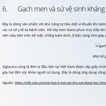
6. Gạch men và sứ vệ sinh kháng
Đây là dòng sản phẩm với khả năng tự tiêu diệt vi khuẩn khi bám
các cơ sở y tế và bệnh viện. Với lớp men Nano phun trực tiếp lê
nên siêu bền trên bề mặt, chống bám dính, ổ bẩn cũng như góp
Nhà lót 
Viglacera cũng là đơn vị đầu tiên tại Việt Nam được cấp giấy c
gây hại đến sức khỏe người sử dụng. Đây là dòng ứng dụng công
Nguồn:
https://vifg.com.vn/tong-hop-6-loai-vat-lieu-xay-dung-moi.htm